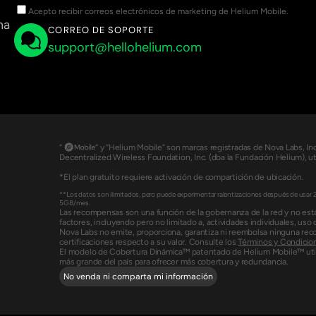
Acepto recibir correos electrónicos de marketing de Helium Mobile.
na
CORREO DE SOPORTE
support@hellohelium.com
“                 “ y “Helium Mobile” son marcas registradas de Nova Labs, 
Decentralized Wireless Foundation, Inc. (dba la Fundación Helium), uti
*El plan gratuito requiere activación de compartición de ubicación.
**Los datos son ilimitados, pero puede experimentar ralentizaciones después de usar 
5GB/mes.
Las recompensas son una función de la gobernanza de la red y no est
factores, incluyendo pero no limitado a, actividades individuales, uso 
Nova Labs no emite, proporciona, garantiza ni reembolsa ninguna rec
certificaciones respecto a su valor. Consulte los 
Términos y Condicio
El modelo de Cobertura Dinámica™ patentado de Helium Mobile™ utili
más grande del país para ofrecer más cobertura y redundancia.
No venda ni comparta mi información