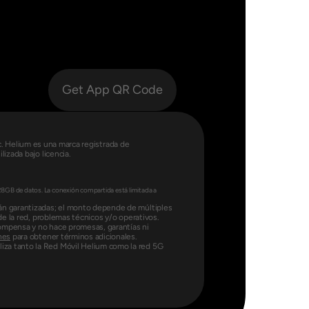
Get App QR Code
Inc. Helium es una marca registrada de 
lizada bajo licencia.
28GB de datos. La conexión compartida está limitada a 
án garantizadas; el monto depende de múltiples 
de la red, problemas técnicos y/o operativos. 
ompensa y no hace promesas, garantías ni 
nes
 para obtener términos adicionales.
za tanto la Red Móvil Helium como la red 5G 