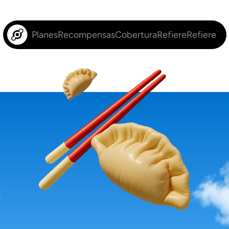
Planes
Recompensas
Cobertura
Refiere
Refiere