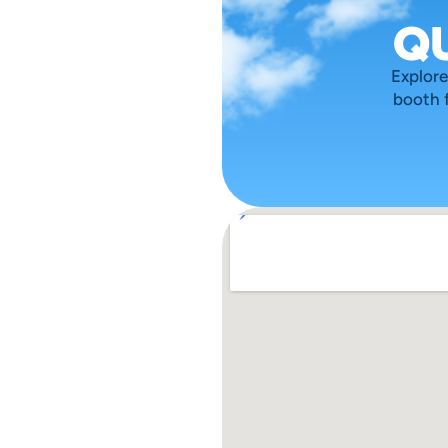
Q
Explore
booth f