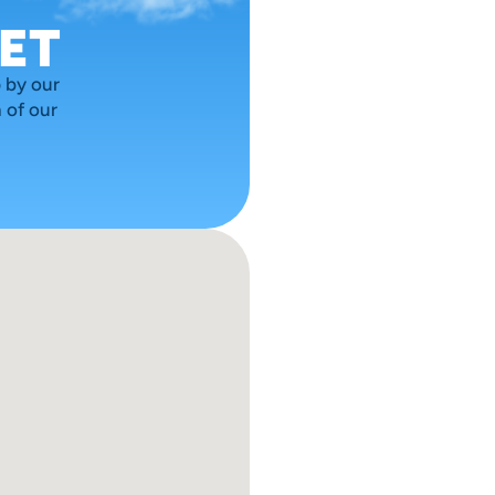
ET
by our 
of our 